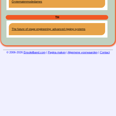
Grotematenmodedames
TH
The future of stage engineering: advanced rigging systems
© 2006-2026
Ensoleilband.com
|
Pagina maken
|
Algemene voorwaarden
|
Contact