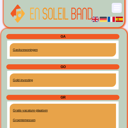
GA
Gaslozewoningen
GO
Gold-investing
GR
Gratis-vacature-plaatsen
Groentemessen